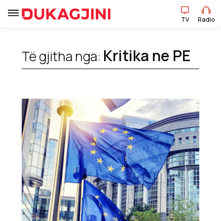
TV
Radio
TV
Radio
Kritika ne PE
Të gjitha nga:
Lajme
Sport
Pikëpamje
Art Jete
Kulturë
Showbiz
Ekonomi