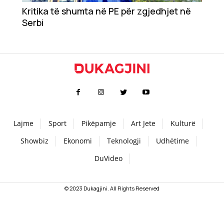
Kritika të shumta në PE për zgjedhjet në
Teknologji
Serbi
Udhëtime
DuVideo
Lajme
Sport
Pikëpamje
Art Jete
Kulturë
Showbiz
Ekonomi
Teknologji
Udhëtime
DuVideo
© 2023 Dukagjini. All Rights Reserved