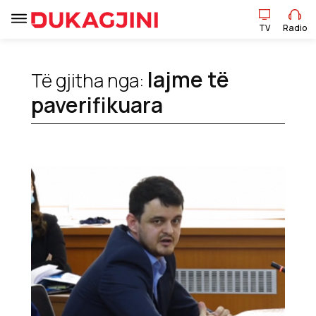
TV
Radio
TV
Radio
lajme të
Të gjitha nga:
Lajme
paverifikuara
Sport
Pikëpamje
Art Jete
Kulturë
Showbiz
Ekonomi