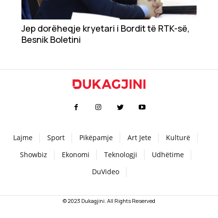
Teknologji
Jep dorëheqje kryetari i Bordit të RTK-së,
Besnik Boletini
Udhëtime
DuVideo
Lajme
Sport
Pikëpamje
Art Jete
Kulturë
Showbiz
Ekonomi
Teknologji
Udhëtime
DuVideo
© 2023 Dukagjini. All Rights Reserved