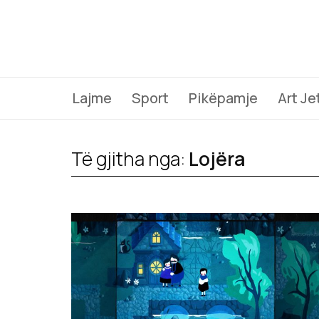
Lajme
Sport
Pikëpamje
Art Je
Të gjitha nga:
Lojëra