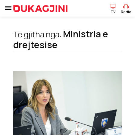
TV
Radio
Ministria e
Të gjitha nga:
TV
Radio
drejtesise
Lajme
Sport
Pikëpamje
Art Jete
Kulturë