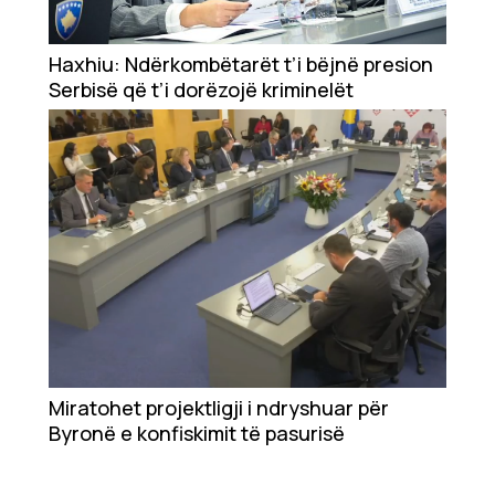
Showbiz
Ekonomi
Haxhiu: Ndërkombëtarët t’i bëjnë presion
Serbisë që t’i dorëzojë kriminelët
Teknologji
Udhëtime
DuVideo
Miratohet projektligji i ndryshuar për
Byronë e konfiskimit të pasurisë