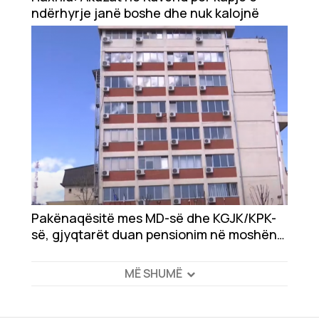
ndërhyrje janë boshe dhe nuk kalojnë
Pakënaqësitë mes MD-së dhe KGJK/KPK-
së, gjyqtarët duan pensionim në moshën
70 vjeçare
MË SHUMË