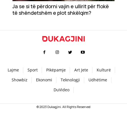
Ja se si të përdorni vajin e ullirit për flokë
Teknologji
të shëndetshëm e plot shkëlqim?
Udhëtime
DuVideo
Lajme
Sport
Pikëpamje
Art Jete
Kulturë
Showbiz
Ekonomi
Teknologji
Udhëtime
DuVideo
© 2023 Dukagjini. All Rights Reserved