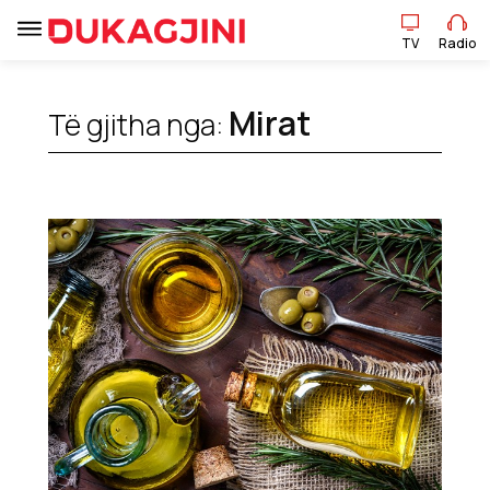
TV
Radio
TV
Radio
Mirat
Të gjitha nga:
Lajme
Sport
Pikëpamje
Art Jete
Kulturë
Showbiz
Ekonomi