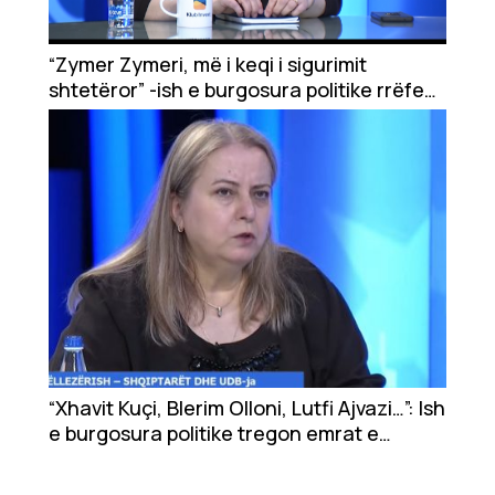
Ekonomi
Teknologji
“Zymer Zymeri, më i keqi i sigurimit
shtetëror” -ish e burgosura politike rrëfen
Udhëtime
për torturat që përjetoi nga shqiptarët e
UDB-së
DuVideo
“Xhavit Kuçi, Blerim Olloni, Lutfi Ajvazi…”: Ish
e burgosura politike tregon emrat e
shqiptarëve që e arrestuan