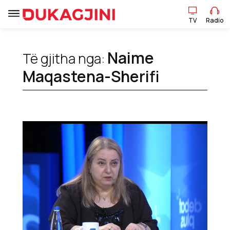
TV
Radio
TV
Radio
Naime
Të gjitha nga:
Maqastena-Sherifi
Lajme
Sport
Pikëpamje
Art Jete
Kulturë
Showbiz