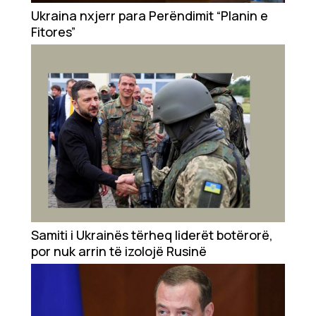
Showbiz
Ukraina nxjerr para Perëndimit “Planin e
Fitores”
Ekonomi
Teknologji
Udhëtime
DuVideo
Samiti i Ukrainës tërheq liderët botërorë,
por nuk arrin të izolojë Rusinë