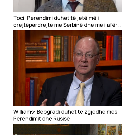
Toci: Perëndimi duhet të jetë më i
drejtëpërdrejtë me Serbinë dhe më i afërt
me Kosovën
Williams: Beogradi duhet të zgjedhë mes
Perëndimit dhe Rusisë