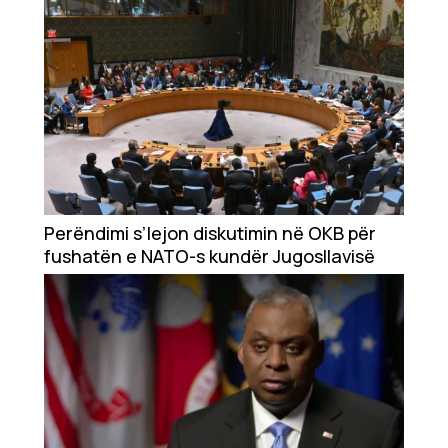
Perëndimi s’lejon diskutimin në OKB për
fushatën e NATO-s kundër Jugosllavisë