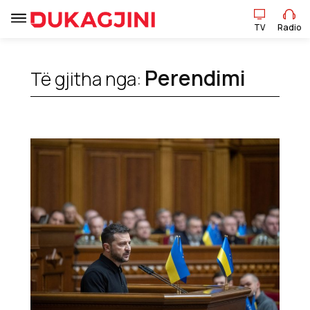
TV
Radio
Perendimi
Të gjitha nga:
TV
Radio
Lajme
Sport
Pikëpamje
Art Jete
Kulturë