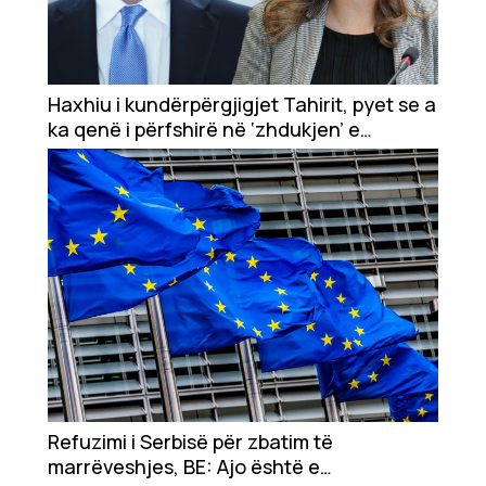
Haxhiu i kundërpërgjigjet Tahirit, pyet se a
ka qenë i përfshirë në ‘zhdukjen’ e
mostrave të Deharit
Refuzimi i Serbisë për zbatim të
marrëveshjes, BE: Ajo është e