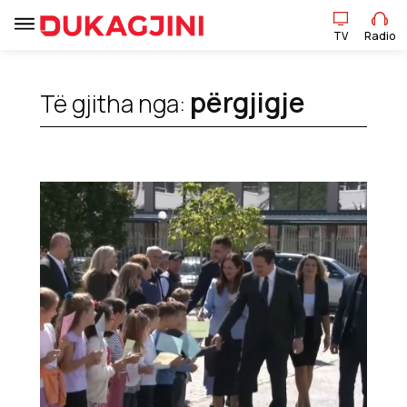
TV
Radio
përgjigje
Të gjitha nga:
TV
Radio
Lajme
Sport
Pikëpamje
Art Jete
Kulturë