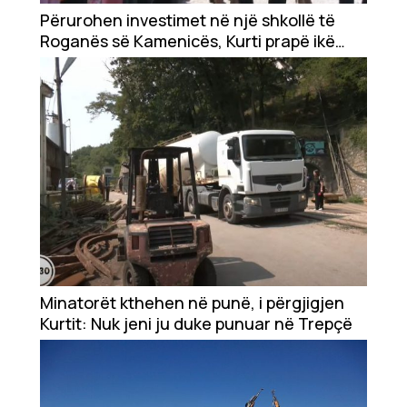
Showbiz
Përurohen investimet në një shkollë të
Roganës së Kamenicës, Kurti prapë ikë
Ekonomi
nga gazetarët
Teknologji
Udhëtime
DuVideo
Minatorët kthehen në punë, i përgjigjen
Kurtit: Nuk jeni ju duke punuar në Trepçë