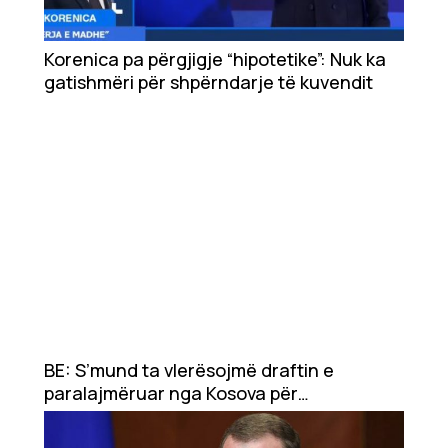
Korenica pa përgjigje “hipotetike”: Nuk ka
gatishmëri për shpërndarje të kuvendit
BE: S’mund ta vlerësojmë draftin e
paralajmëruar nga Kosova për
Asociacionin, pa e ditur përmbajtjen