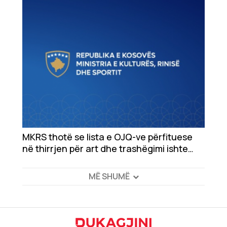
obligueshme për të dyja palët
MKRS thotë se lista e OJQ-ve përfituese
në thirrjen për art dhe trashëgimi ishte
fshirë për shkak të disa gabimeve teknike,
ripublikon sërish atë
MË SHUMË