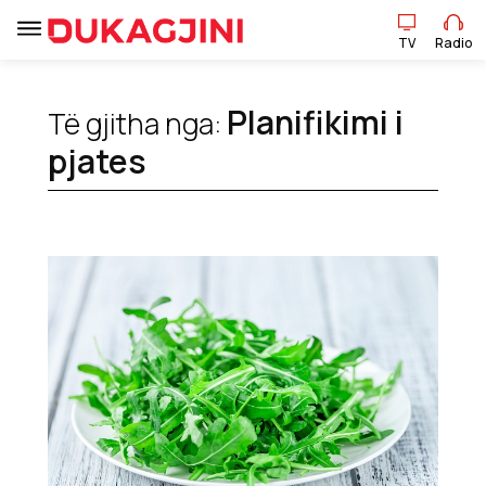
TV
Radio
TV
Radio
Planifikimi i
Të gjitha nga:
Lajme
pjates
Sport
Pikëpamje
Art Jete
Kulturë
Showbiz
Ekonomi