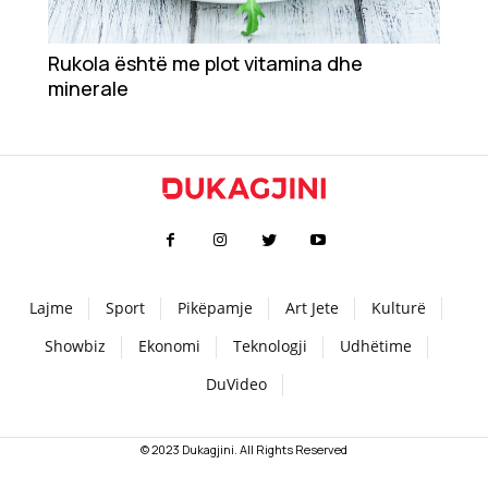
Teknologji
Rukola është me plot vitamina dhe
minerale
Udhëtime
DuVideo
Lajme
Sport
Pikëpamje
Art Jete
Kulturë
Showbiz
Ekonomi
Teknologji
Udhëtime
DuVideo
© 2023 Dukagjini. All Rights Reserved