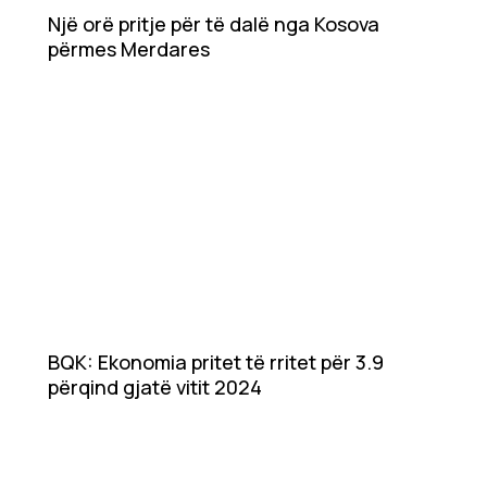
Showbiz
Një orë pritje për të dalë nga Kosova
përmes Merdares
Ekonomi
Teknologji
Udhëtime
DuVideo
BQK: Ekonomia pritet të rritet për 3.9
përqind gjatë vitit 2024