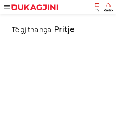
TV
Radio
Pritje
Të gjitha nga:
TV
Radio
Lajme
Sport
Pikëpamje
Art Jete
Kulturë