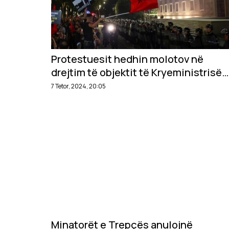
Protestuesit hedhin molotov në
drejtim të objektit të Kryeministrisë
në Tiranë
7 Tetor, 2024, 20:05
Minatorët e Trepçës anulojnë