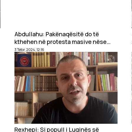
Abdullahu: Pakënaqësitë do të
kthehen në protesta masive nëse
Qeveria Kurti vazhdon të mashtrojë
3 Tetor, 2024, 12:16
Rexhepi: Si popull i Luginës së