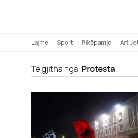
Lajme
Sport
Pikëpamje
Art Je
Të gjitha nga:
Protesta