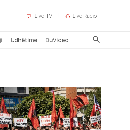
Live TV
Live Radio
i
Udhëtime
DuVideo