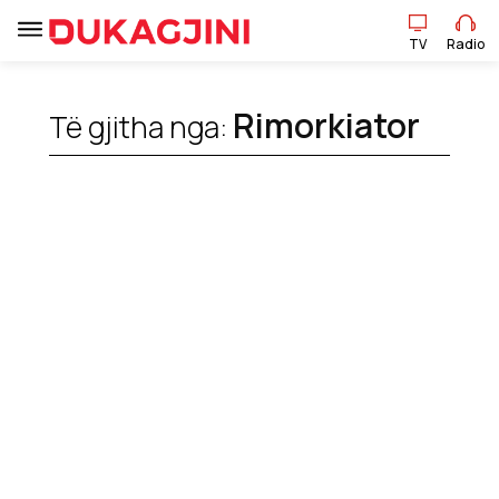
TV
Radio
TV
Radio
Rimorkiator
Të gjitha nga:
Lajme
Sport
Pikëpamje
Art Jete
Kulturë
Showbiz
Ekonomi