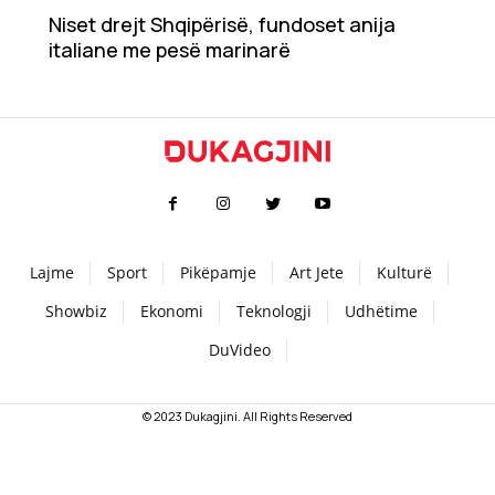
Niset drejt Shqipërisë, fundoset anija
Teknologji
italiane me pesë marinarë
Udhëtime
DuVideo
Lajme
Sport
Pikëpamje
Art Jete
Kulturë
Showbiz
Ekonomi
Teknologji
Udhëtime
DuVideo
© 2023 Dukagjini. All Rights Reserved