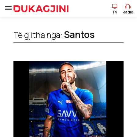
TV
Radio
TV
Radio
Santos
Të gjitha nga:
Lajme
Sport
Pikëpamje
Art Jete
Kulturë
Showbiz