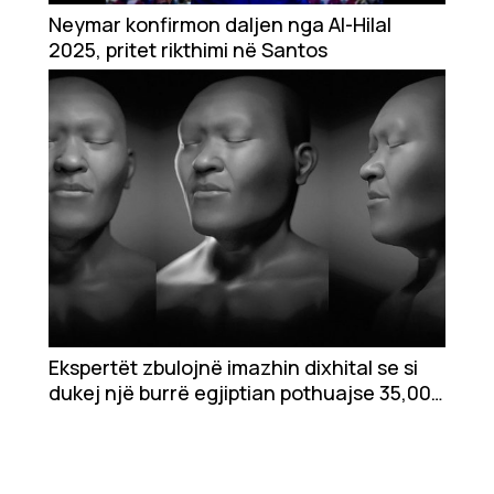
Neymar konfirmon daljen nga Al-Hilal
Ekonomi
2025, pritet rikthimi në Santos
Teknologji
Udhëtime
DuVideo
Ekspertët zbulojnë imazhin dixhital se si
dukej një burrë egjiptian pothuajse 35,000
vjet më parë