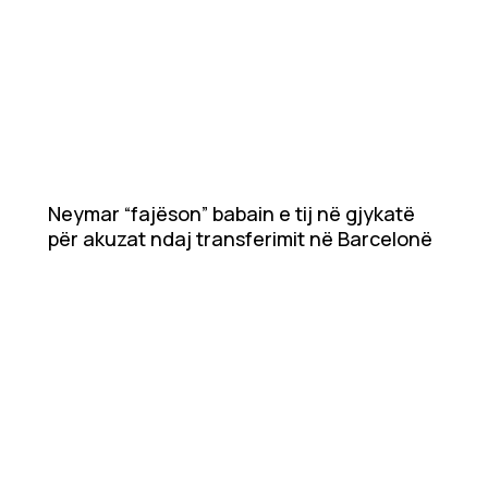
Neymar “fajëson” babain e tij në gjykatë
për akuzat ndaj transferimit në Barcelonë