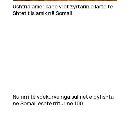
Ushtria amerikane vret zyrtarin e lartë të
Ekonomi
Shtetit Islamik në Somali
Teknologji
Udhëtime
DuVideo
Numri i të vdekurve nga sulmet e dyfishta
në Somali është rritur në 100