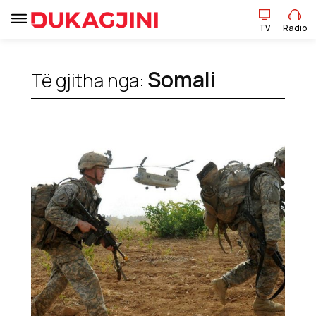
TV
Radio
Somali
TV
Radio
Të gjitha nga:
Lajme
Sport
Pikëpamje
Art Jete
Kulturë
Showbiz