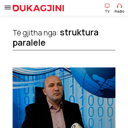
TV
Radio
TV
Radio
struktura
Të gjitha nga:
paralele
Lajme
Sport
Pikëpamje
Art Jete
Kulturë
Showbiz