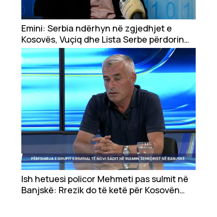
Ekonomi
Teknologji
Emini: Serbia ndërhyn në zgjedhjet e
Kosovës, Vuçiq dhe Lista Serbe përdorin
Udhëtime
punësimet dhe ndihma për të ndikuar në
vota
DuVideo
Ish hetuesi policor Mehmeti pas sulmit në
Banjskë: Rrezik do të ketë për Kosovën
edhe më tutje