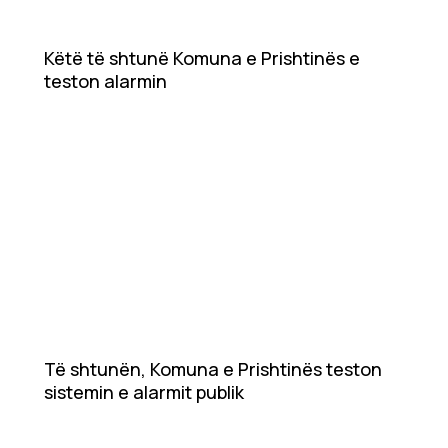
Ekonomi
Teknologji
Këtë të shtunë Komuna e Prishtinës e
teston alarmin
Udhëtime
DuVideo
Të shtunën, Komuna e Prishtinës teston
sistemin e alarmit publik