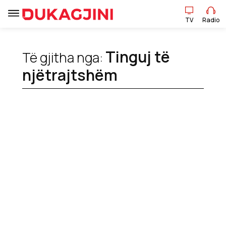
TV
Radio
TV
Radio
Tinguj të
Të gjitha nga:
njëtrajtshëm
Lajme
Sport
Pikëpamje
Art Jete
Kulturë
Showbiz