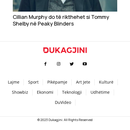
Teknologji
Cillian Murphy do të rikthehet si Tommy
Shelby në Peaky Blinders
Udhëtime
DuVideo
Lajme
Sport
Pikëpamje
Art Jete
Kulturë
Showbiz
Ekonomi
Teknologji
Udhëtime
DuVideo
© 2023 Dukagjini. All Rights Reserved