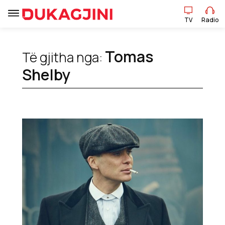
TV
Radio
TV
Radio
Tomas
Të gjitha nga:
Lajme
Shelby
Sport
Pikëpamje
Art Jete
Kulturë
Showbiz
Ekonomi