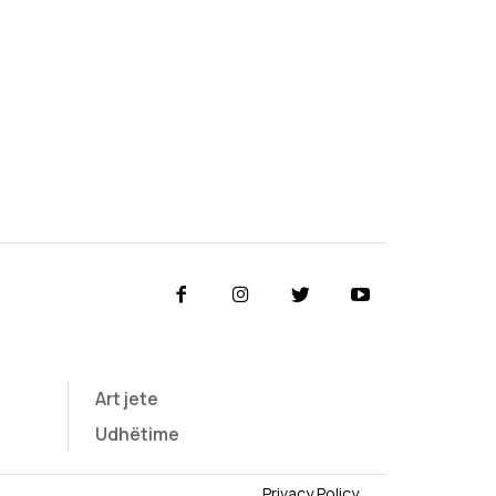
Art jete
Udhëtime
Privacy Policy