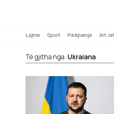
Lajme
Sport
Pikëpamje
Art Je
Të gjitha nga:
Ukraiana