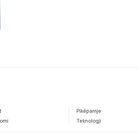
t
Pikëpamje
omi
Teknologji