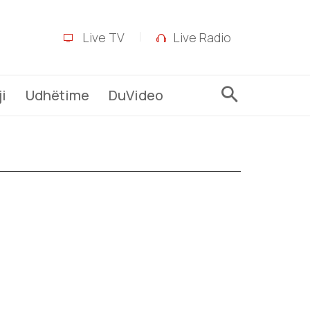
Live TV
Live Radio
i
Udhëtime
DuVideo