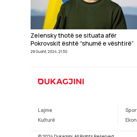
Zelensky thotë se situata afër
Pokrovskit është “shumë e vështirë”
28 Gusht, 2024, 21:30
Lajme
Spor
Kulturë
Ekon
© 2024 Dukagjini. All Rights Reserved