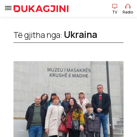
TV
Radio
Ukraina
Të gjitha nga:
TV
Radio
Lajme
Sport
Pikëpamje
Art Jete
Kulturë