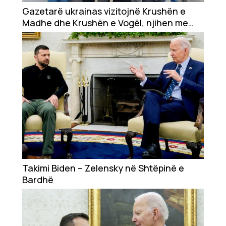
Showbiz
Gazetarë ukrainas vizitojnë Krushën e
Madhe dhe Krushën e Vogël, njihen me
Ekonomi
krimet e luftës dhe qëndresën e grave
Teknologji
Udhëtime
DuVideo
Takimi Biden – Zelensky në Shtëpinë e
Bardhë