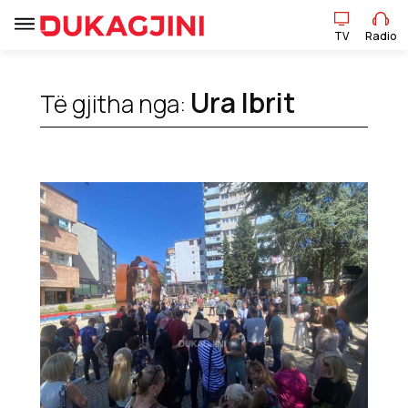
TV
Radio
TV
Radio
Ura Ibrit
Të gjitha nga:
Lajme
Sport
Pikëpamje
Art Jete
Kulturë
Showbiz
Ekonomi