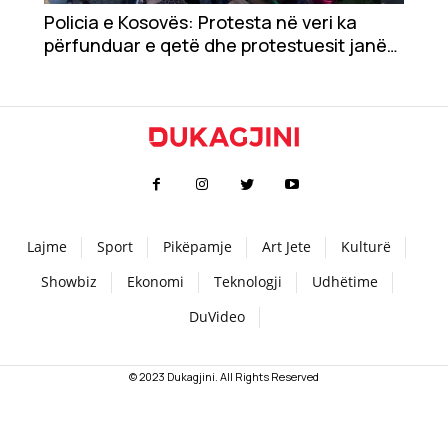
Policia e Kosovës: Protesta në veri ka
Teknologji
përfunduar e qetë dhe protestuesit janë
shpërndarë
Udhëtime
DuVideo
Lajme
Sport
Pikëpamje
Art Jete
Kulturë
Showbiz
Ekonomi
Teknologji
Udhëtime
DuVideo
© 2023 Dukagjini. All Rights Reserved