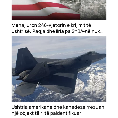
Mehaj uron 248-vjetorin e krijimit të
ushtrisë: Paqja dhe liria pa ShBA-në nuk
do të ishte e imagjinueshme
Ushtria amerikane dhe kanadeze rrëzuan
një objekt të ri të paidentifikuar