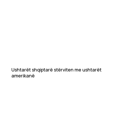
Ushtarët shqiptarë stërviten me ushtarët
amerikanë