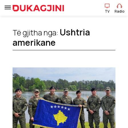
TV
Radio
Ushtria
Të gjitha nga:
TV
Radio
amerikane
Lajme
Sport
Pikëpamje
Art Jete
Kulturë
Showbiz