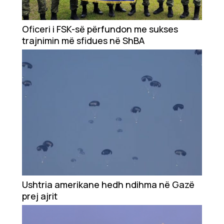
Ekonomi
Oficeri i FSK-së përfundon me sukses
trajnimin më sfidues në ShBA
Teknologji
Udhëtime
DuVideo
Ushtria amerikane hedh ndihma në Gazë
prej ajrit