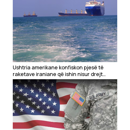
Ushtria amerikane konfiskon pjesë të
raketave iraniane që ishin nisur drejt
rebelëve Huthi