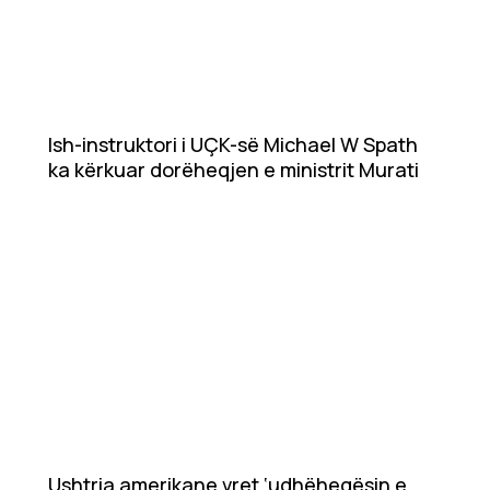
Ish-instruktori i UÇK-së Michael W Spath
ka kërkuar dorëheqjen e ministrit Murati
Ushtria amerikane vret ‘udhëheqësin e