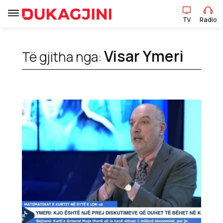
TV
Radio
Visar Ymeri
Të gjitha nga:
TV
Radio
Lajme
Sport
Pikëpamje
Art Jete
Kulturë