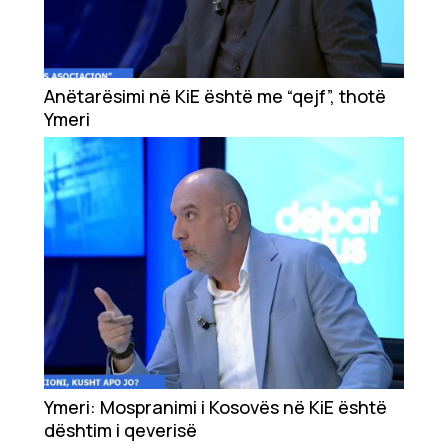
Anëtarësimi në KiE është me “qejf”, thotë
Ymeri
Ymeri: Mospranimi i Kosovës në KiE është
dështim i qeverisë