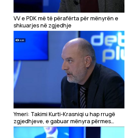
VV e PDK më të përafërta për mënyrën e
shkuarjes në zgjedhje
Ymeri: Takimi Kurti-Krasniqi u hap rrugë
zgjedhjeve, e gabuar mënyra përmes
shpërbërjes së Kuvendit