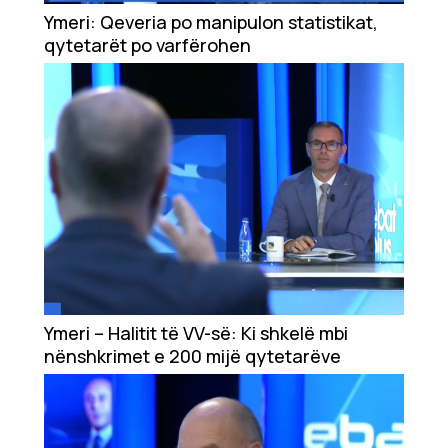
Showbiz
Ymeri: Qeveria po manipulon statistikat,
qytetarët po varfërohen
Ekonomi
Teknologji
Udhëtime
DuVideo
Ymeri – Halitit të VV-së: Ki shkelë mbi
nënshkrimet e 200 mijë qytetarëve