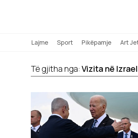
Lajme
Sport
Pikëpamje
Art Je
Të gjitha nga:
Vizita në Izrael