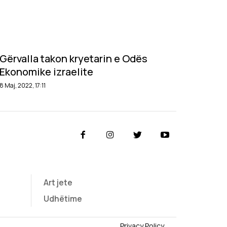
Gërvalla takon kryetarin e Odës
Ekonomike izraelite
8 Maj, 2022, 17:11
Art jete
Udhëtime
Privacy Policy