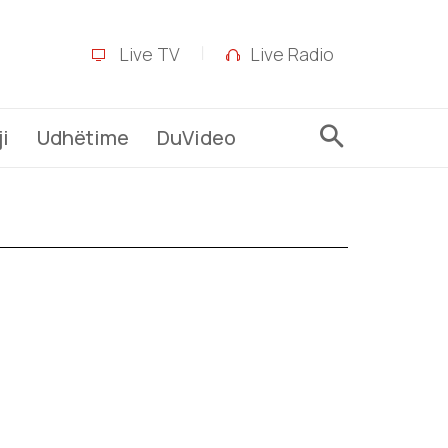
Live TV
Live Radio
i
Udhëtime
DuVideo