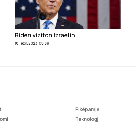
Biden viziton Izraelin
18 Tetor, 2023, 08:39
t
Pikëpamje
omi
Teknologji