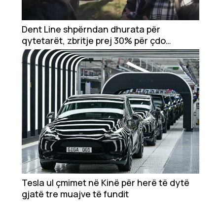
Dent Line shpërndan dhurata për
qytetarët, zbritje prej 30% për çdo
tretman dhe zbardhim dhëmbësh
Tesla ul çmimet në Kinë për herë të dytë
gjatë tre muajve të fundit