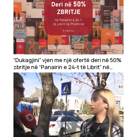
“Dukagjini” vjen me një ofertë deri në 50%
zbritje në “Panairin e 24-t të Librit” në
Prishtinë