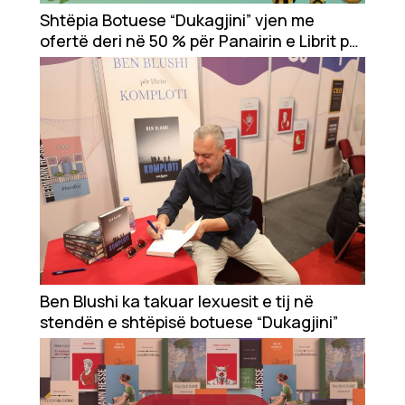
Shtëpia Botuese “Dukagjini” vjen me
Ekonomi
ofertë deri në 50 % për Panairin e Librit për
Fëmijë
Teknologji
Udhëtime
DuVideo
Ben Blushi ka takuar lexuesit e tij në
stendën e shtëpisë botuese “Dukagjini”