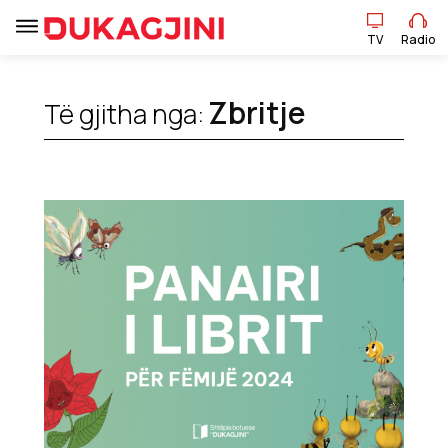
TV
Radio
TV
Radio
Zbritje
Të gjitha nga:
Lajme
Sport
Pikëpamje
Art Jete
Kulturë
Showbiz