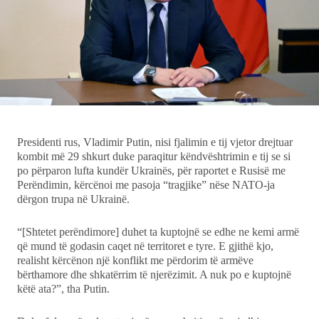
Ekonomi
Teknologji
Udhëtime
DuVideo
Presidenti rus, Vladimir Putin, nisi fjalimin e tij vjetor drejtuar
kombit më 29 shkurt duke paraqitur këndvështrimin e tij se si
po përparon lufta kundër Ukrainës, për raportet e Rusisë me
Perëndimin, kërcënoi me pasoja “tragjike” nëse NATO-ja
dërgon trupa në Ukrainë.
“[Shtetet perëndimore] duhet ta kuptojnë se edhe ne kemi armë
që mund të godasin caqet në territoret e tyre. E gjithë kjo,
realisht kërcënon një konflikt me përdorim të armëve
bërthamore dhe shkatërrim të njerëzimit. A nuk po e kuptojnë
këtë ata?”, tha Putin.