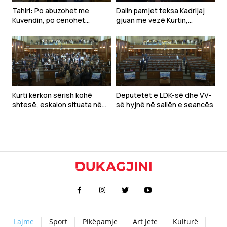
Tahiri: Po abuzohet me
Dalin pamjet teksa Kadrijaj
Kuvendin, po cenohet
gjuan me vezë Kurtin,
Kushtetuta dhe po
ndërpritet seanca
prodhohet krizë politike
Kurti kërkon sërish kohë
Deputetët e LDK-së dhe VV-
shtesë, eskalon situata në
së hyjnë në sallën e seancës
Kuvend
Lajme
Sport
Pikëpamje
Art Jete
Kulturë