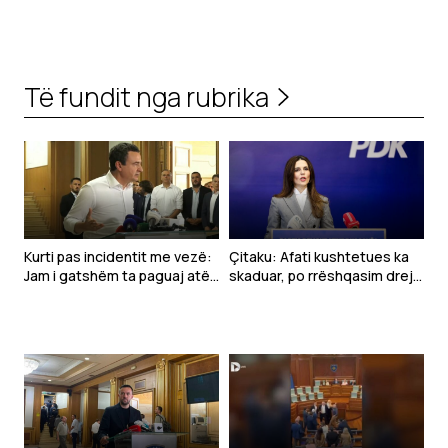
Të fundit nga rubrika
Kurti pas incidentit me vezë:
Çitaku: Afati kushtetues ka
Jam i gatshëm ta paguaj atë
skaduar, po rrëshqasim drejt
çmim vetëm të vijnë në takim
anarkisë