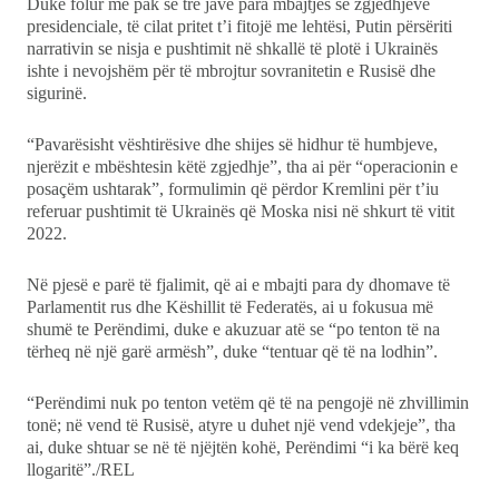
Duke folur më pak se tre javë para mbajtjes së zgjedhjeve
presidenciale, të cilat pritet t’i fitojë me lehtësi, Putin përsëriti
narrativin se nisja e pushtimit në shkallë të plotë i Ukrainës
ishte i nevojshëm për të mbrojtur sovranitetin e Rusisë dhe
sigurinë.
“Pavarësisht vështirësive dhe shijes së hidhur të humbjeve,
njerëzit e mbështesin këtë zgjedhje”, tha ai për “operacionin e
posaçëm ushtarak”, formulimin që përdor Kremlini për t’iu
referuar pushtimit të Ukrainës që Moska nisi në shkurt të vitit
2022.
Në pjesë e parë të fjalimit, që ai e mbajti para dy dhomave të
Parlamentit rus dhe Këshillit të Federatës, ai u fokusua më
shumë te Perëndimi, duke e akuzuar atë se “po tenton të na
tërheq në një garë armësh”, duke “tentuar që të na lodhin”.
“Perëndimi nuk po tenton vetëm që të na pengojë në zhvillimin
tonë; në vend të Rusisë, atyre u duhet një vend vdekjeje”, tha
ai, duke shtuar se në të njëjtën kohë, Perëndimi “i ka bërë keq
llogaritë”./REL