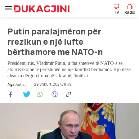
TV
Radio
Putin paralajmëron për
TV
Radio
rrezikun e një lufte
bërthamore me NATO-n
Lajme
Presidenti rus, Vladimir Putin, u tha shteteve të NATO-s se
ato rrezikojnë të përfshihen në një konflikt bërthamor. Kjo nëse
Sport
aleanca dërgon trupa në Ukrainë, thotë ai
29 Shkurt, 2024, 11:39
Nga
Antian
Pikëpamje
Art Jete
Kulturë
Showbiz