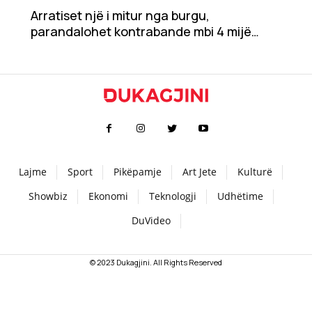
Arratiset një i mitur nga burgu,
Teknologji
parandalohet kontrabande mbi 4 mijë
euro
Udhëtime
DuVideo
Lajme
Sport
Pikëpamje
Art Jete
Kulturë
Showbiz
Ekonomi
Teknologji
Udhëtime
DuVideo
© 2023 Dukagjini. All Rights Reserved