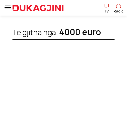
TV
Radio
TV
Radio
4000 euro
Të gjitha nga:
Lajme
Sport
Pikëpamje
Art Jete
Kulturë
Showbiz
Ekonomi