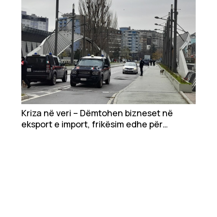
Kriza në veri – Dëmtohen bizneset në
eksport e import, frikësim edhe për
investitorët e huaj