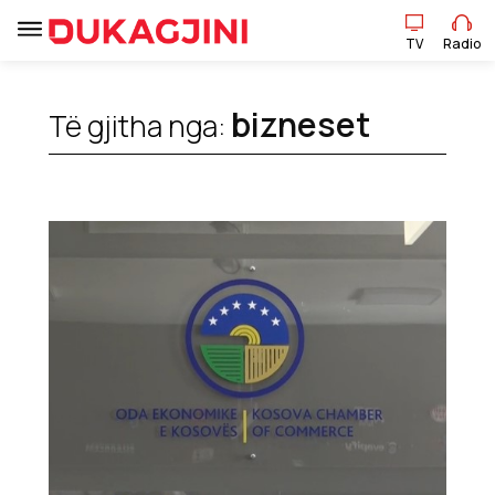
TV
Radio
bizneset
Të gjitha nga:
TV
Radio
Lajme
Sport
Pikëpamje
Art Jete
Kulturë