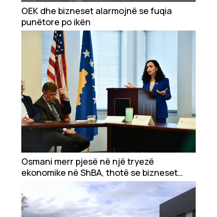
Showbiz
OEK dhe bizneset alarmojnë se fuqia
punëtore po ikën
Ekonomi
Teknologji
Udhëtime
DuVideo
Osmani merr pjesë në një tryezë
ekonomike në ShBA, thotë se bizneset
lidhin njerëzit dhe shtetet