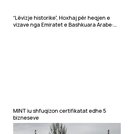
“Lëvizje historike”, Hoxhaj për heqjen e
vizave nga Emiratet e Bashkuara Arabe:
Hapë dyer të reja për njerëzit dhe
bizneset
MINT iu shfuqizon certifikatat edhe 5
bizneseve