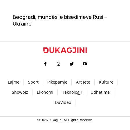
Teknologji
Beogradi, mundësi e bisedimeve Rusi –
Ukrainë
Udhëtime
DuVideo
Lajme
Sport
Pikëpamje
Art Jete
Kulturë
Showbiz
Ekonomi
Teknologji
Udhëtime
DuVideo
© 2023 Dukagjini. All Rights Reserved