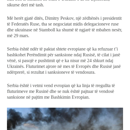
sikurse deri më tash.
Më herët gjatë ditës, Dimitry Peskov, një zëdhënës i presidentit
të Federatës Ruse, tha se negociatat midis delegacioneve ruse
dhe ukrainase në Stamboll ka shumë të ngjarë të mbahen nesër,
më 29 mars.
Serbia është ndër të paktat shtete evropiane që ka refuzuar t’i
bashkohet Perëndimit për sanksione ndaj Rusisë, të cilat i janë
vënë, si pasojë e pushtimit që e ka nisur më 24 shkurt ndaj
Ukrainës. Fluturimet ajrore në mes të Evropës dhe Rusisë janë
ndërprerë, si rezultat i sanksioneve të vendosura.
Serbia është i vetmi vend evropian që ka linja të rregullta të
fluturimeve me Rusinë dhe se nuk është pajtuar të vendosë
sanksione në pajtim me Bashkimin Evropian.