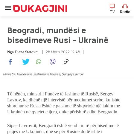
TV
Radio
Beogradi, mundësi e
TV
Radio
bisedimeve Rusi – Ukrainë
28 Mars, 2022, 12:48
Nga
Diana Statovci
Lajme
Sport
Ministri i Punëve të Jashtme të Rusisë, Sergey Lavrov
Pikëpamje
Të hënën, ministri i Punëve të Jashtme të Rusisë, Sergey
Art Jete
Lavrov, ka dhënë një intervistë për mediumet serbe, ku ishte
shprehur se Rusia është e gatshme të shqyrtojë një takim me
Ukrainën në qytetet e tjera, duke përfshirë edhe Beogradin.
Kulturë
Sipas Lavrov-it, Beogradi është vend i mirë për bisedime të
Showbiz
paqes me Ukrainën, dhe se për Rusinë do të ishte i