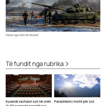
Pamje nga lufta në Ukrainë
Të fundit nga rubrika
Kuvendi vazhdon sot në orën
Parashikimi i motit për sot
11:00 seancën konstituive