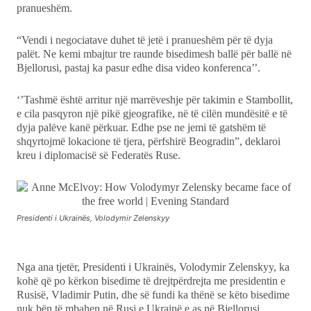
pranueshëm.
Ekonomi
“Vendi i negociatave duhet të jetë i pranueshëm për të dyja
palët. Ne kemi mbajtur tre raunde bisedimesh ballë për ballë në
Teknologji
Bjellorusi, pastaj ka pasur edhe disa video konferenca’’.
Udhëtime
‘’Tashmë është arritur një marrëveshje për takimin e Stambollit,
e cila pasqyron një pikë gjeografike, në të cilën mundësitë e të
DuVideo
dyja palëve kanë përkuar. Edhe pse ne jemi të gatshëm të
shqyrtojmë lokacione të tjera, përfshirë Beogradin”, deklaroi
kreu i diplomacisë së Federatës Ruse.
Presidenti i Ukrainës, Volodymir Zelenskyy
Nga ana tjetër, Presidenti i Ukrainës, Volodymir Zelenskyy, ka
kohë që po kërkon bisedime të drejtpërdrejta me presidentin e
Rusisë, Vladimir Putin, dhe së fundi ka thënë se këto bisedime
nuk bën të mbahen në Rusi e Ukrainë e as në Bjellorusi,