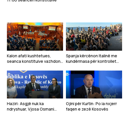
Kalon afati kushtetues,
Spanja kërcënon Italinë me
seanca konstituive vazhdon
kundërmasa për kontrollet
nesër
kufitare pas krizës në Ceuta
Haziri: Asgjë nuk ka
Gjini për Kurtin: Po ia nxjerr
ndryshuar, Vjosa Osmani
faqen e zezë Kosovës
mbetet emri i LDK-së për
presidente