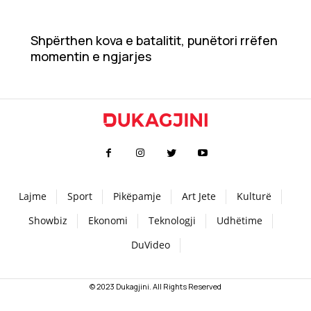
Teknologji
Shpërthen kova e batalitit, punëtori rrëfen
momentin e ngjarjes
Udhëtime
DuVideo
Lajme
Sport
Pikëpamje
Art Jete
Kulturë
Showbiz
Ekonomi
Teknologji
Udhëtime
DuVideo
© 2023 Dukagjini. All Rights Reserved