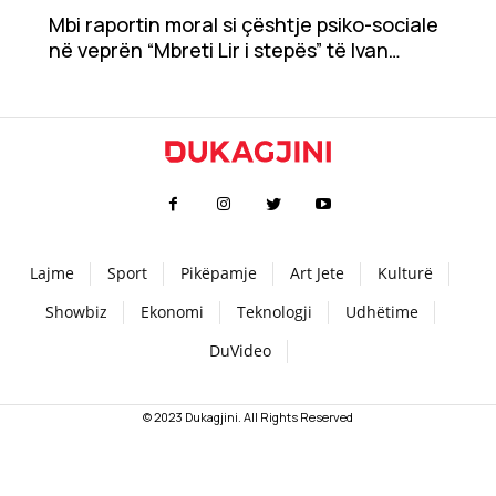
Mbi raportin moral si çështje psiko-sociale
Teknologji
në veprën “Mbreti Lir i stepës” të Ivan
Turgeniev
Udhëtime
DuVideo
Lajme
Sport
Pikëpamje
Art Jete
Kulturë
Showbiz
Ekonomi
Teknologji
Udhëtime
DuVideo
© 2023 Dukagjini. All Rights Reserved