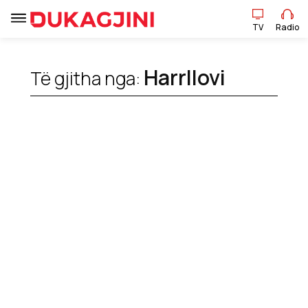
TV
Radio
TV
Radio
Harrllovi
Të gjitha nga:
Lajme
Sport
Pikëpamje
Art Jete
Kulturë
Showbiz
Ekonomi