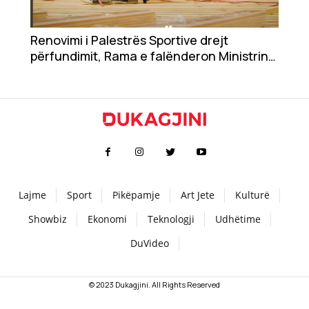
Teknologji
Renovimi i Palestrës Sportive drejt
përfundimit, Rama e falënderon Ministrinë
Udhëtime
e Kulturës për investimin
DuVideo
Lajme
Sport
Pikëpamje
Art Jete
Kulturë
Showbiz
Ekonomi
Teknologji
Udhëtime
DuVideo
© 2023 Dukagjini. All Rights Reserved