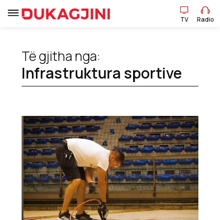
TV
Radio
TV
Radio
Të gjitha nga:
Lajme
Infrastruktura sportive
Sport
Pikëpamje
Art Jete
Kulturë
Showbiz
Ekonomi