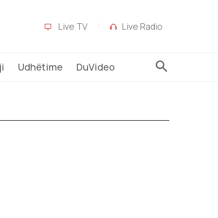
Live TV
Live Radio
i
Udhëtime
DuVideo