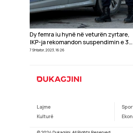
Dy femra iu hynë në veturën zyrtare,
IKP-ja rekomandon suspendimin e 3
policëve
7 Shtator, 2023, 16:26
Lajme
Spor
Kulturë
Ekon
© 2024 Dukagjini. All Rights Reserved