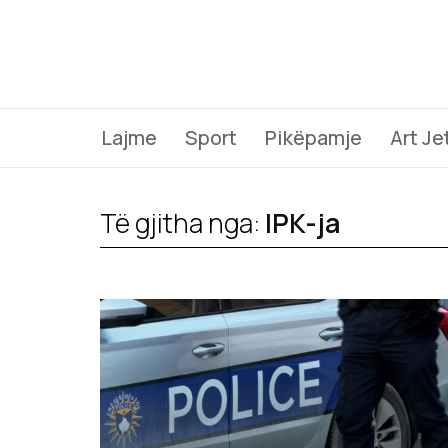
Lajme
Sport
Pikëpamje
Art Je
Të gjitha nga:
IPK-ja