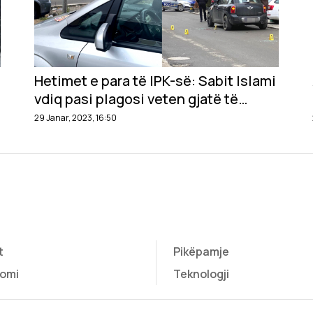
Hetimet e para të IPK-së: Sabit Islami
vdiq pasi plagosi veten gjatë të
shtënave me Policinë
29 Janar, 2023, 16:50
t
Pikëpamje
omi
Teknologji