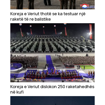
Showbiz
Ekonomi
Koreja e Veriut thotë se ka testuar një
raketë të re balistike
Teknologji
Udhëtime
DuVideo
Koreja e Veriut dislokon 250 raketahedhës
në kufi