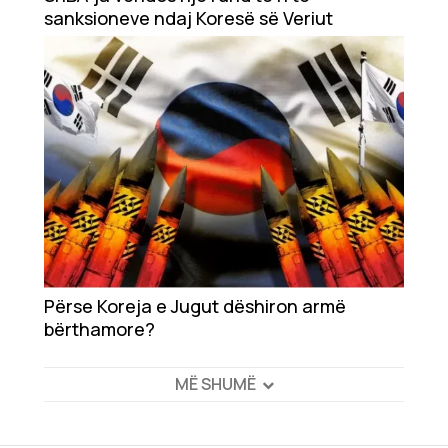
sanksioneve ndaj Koresë së Veriut
Përse Koreja e Jugut dëshiron armë
bërthamore?
MË SHUMË