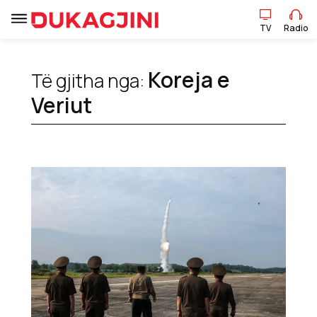
TV
Radio
Koreja e
Të gjitha nga:
TV
Radio
Veriut
Lajme
Sport
Pikëpamje
Art Jete
Kulturë