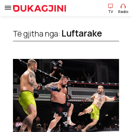
TV
Radio
TV
Radio
Luftarake
Të gjitha nga:
Lajme
Sport
Pikëpamje
Art Jete
Kulturë
Showbiz
Ekonomi