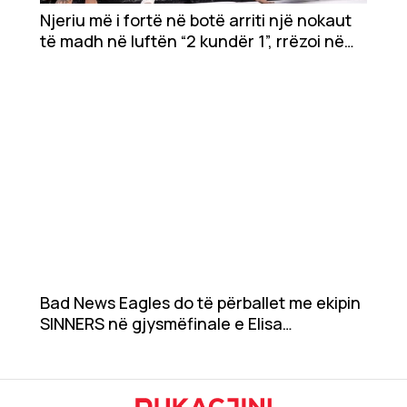
Njeriu më i fortë në botë arriti një nokaut
të madh në luftën “2 kundër 1”, rrëzoi në
Teknologji
ring dy vëllezërit Neffati
Udhëtime
DuVideo
Bad News Eagles do të përballet me ekipin
SINNERS në gjysmëfinale e Elisa
Invitational