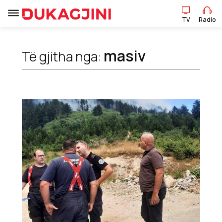
TV
Radio
TV
Radio
masiv
Të gjitha nga:
Lajme
Sport
Pikëpamje
Art Jete
Kulturë
Showbiz