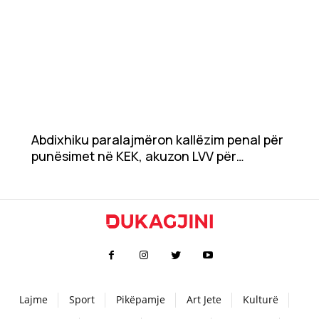
Abdixhiku paralajmëron kallëzim penal për
punësimet në KEK, akuzon LVV për
nepotizëm masiv
Lajme
Sport
Pikëpamje
Art Jete
Kulturë