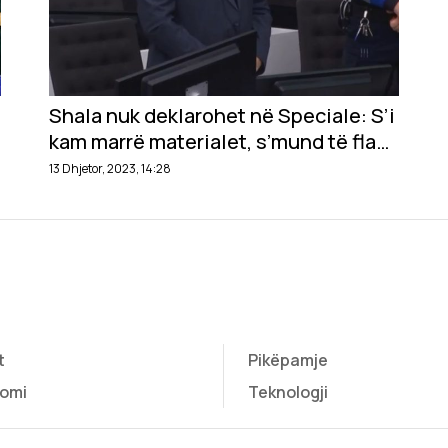
Shala nuk deklarohet në Speciale: S’i
kam marrë materialet, s’mund të flas
sot
13 Dhjetor, 2023, 14:28
t
Pikëpamje
omi
Teknologji