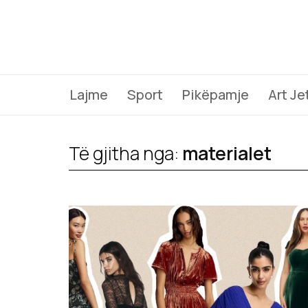
Lajme
Sport
Pikëpamje
Art Je
Të gjitha nga:
materialet