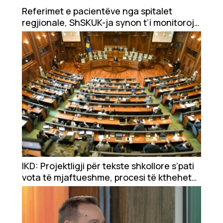
Showbiz
Referimet e pacientëve nga spitalet
regjionale, ShSKUK-ja synon t’i monitorojë
Ekonomi
mjekët me inspektorë të brendshëm
Teknologji
Udhëtime
DuVideo
IKD: Projektligji për tekste shkollore s’pati
vota të mjaftueshme, procesi të kthehet
në pikën zero