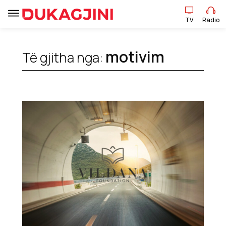
TV
Radio
TV
Radio
motivim
Të gjitha nga:
Lajme
Sport
Pikëpamje
Art Jete
Kulturë
Showbiz
Ekonomi