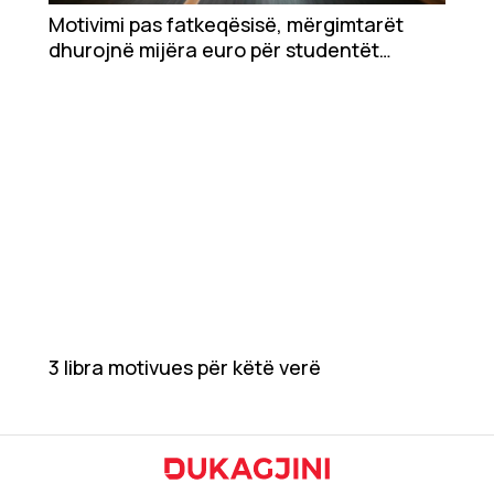
Motivimi pas fatkeqësisë, mërgimtarët
dhurojnë mijëra euro për studentët
Teknologji
shqiptarë
Udhëtime
DuVideo
3 libra motivues për këtë verë