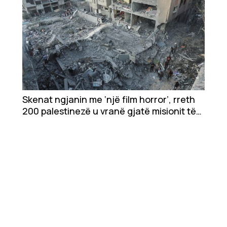
Skenat ngjanin me ‘një film horror’, rreth
200 palestinezë u vranë gjatë misionit të
shpëtimit izraelit