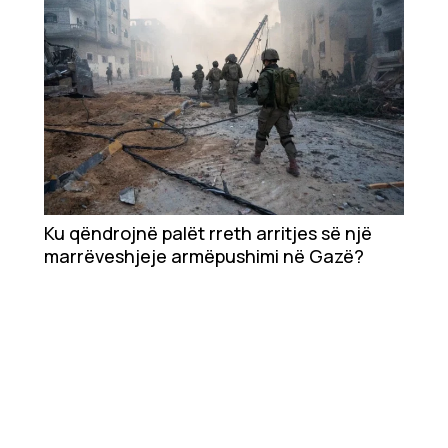
Ku qëndrojnë palët rreth arritjes së një
marrëveshjeje armëpushimi në Gazë?