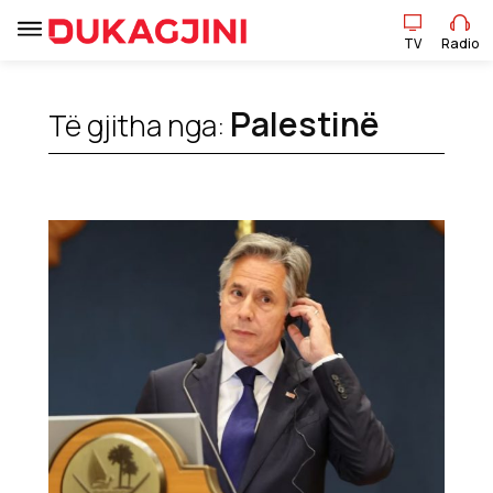
TV
Radio
Palestinë
Të gjitha nga:
TV
Radio
Lajme
Sport
Pikëpamje
Art Jete
Kulturë