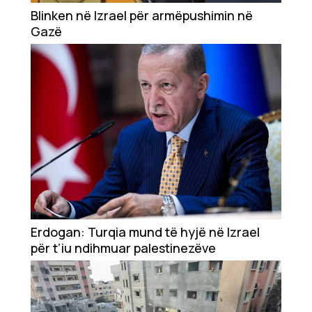
Showbiz
Blinken në Izrael për armëpushimin në
Gazë
Ekonomi
Teknologji
Udhëtime
DuVideo
Erdogan: Turqia mund të hyjë në Izrael
për t’iu ndihmuar palestinezëve