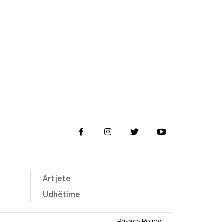
Art jete
Udhëtime
Privacy Policy