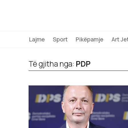
Lajme
Sport
Pikëpamje
Art Je
Të gjitha nga:
PDP