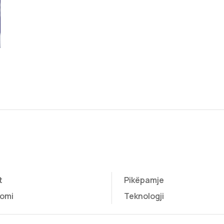
t
Pikëpamje
omi
Teknologji