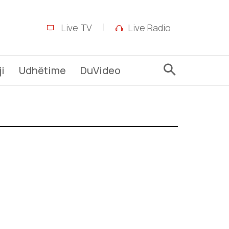
Live TV
Live Radio
i
Udhëtime
DuVideo