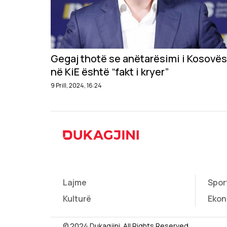
Gegaj thotë se anëtarësimi i Kosovës
në KiE është “fakt i kryer”
9 Prill, 2024, 16:24
Lajme
Spor
Kulturë
Ekon
© 2024 Dukagjini. All Rights Reserved