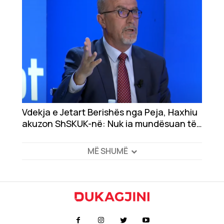
Vdekja e Jetart Berishës nga Peja, Haxhiu
akuzon ShSKUK-në: Nuk ia mundësuan të
trajtohej jashtë vendit
MË SHUMË