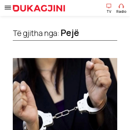
TV
Radio
Pejë
Të gjitha nga:
TV
Radio
Lajme
Sport
Pikëpamje
Art Jete
Kulturë