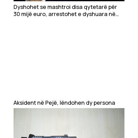
Showbiz
Dyshohet se mashtroi disa qytetarë për
30 mijë euro, arrestohet e dyshuara në
Ekonomi
Pejë
Teknologji
Udhëtime
DuVideo
Aksident në Pejë, lëndohen dy persona