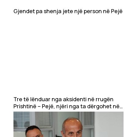
Gjendet pa shenja jete një person në Pejë
Tre të lënduar nga aksidenti në rrugën
Prishtinë – Pejë, njëri nga ta dërgohet në
QKUK