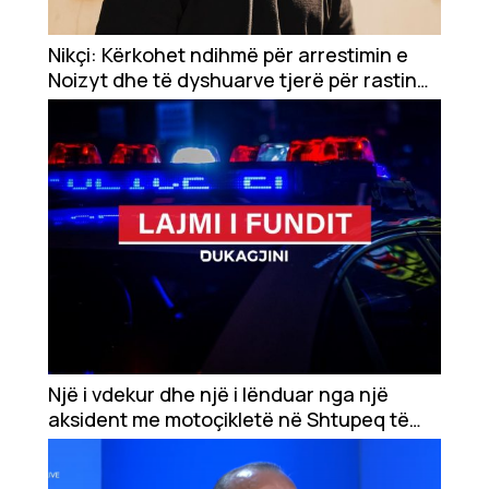
Nikçi: Kërkohet ndihmë për arrestimin e
Noizyt dhe të dyshuarve tjerë për rastin
në Pejë
Një i vdekur dhe një i lënduar nga një
aksident me motoçikletë në Shtupeq të
Rugovës