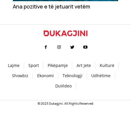
Ana pozitive e të jetuarit vetëm
Teknologji
Udhëtime
DuVideo
Lajme
Sport
Pikëpamje
Art Jete
Kulturë
Showbiz
Ekonomi
Teknologji
Udhëtime
DuVideo
© 2023 Dukagjini. All Rights Reserved