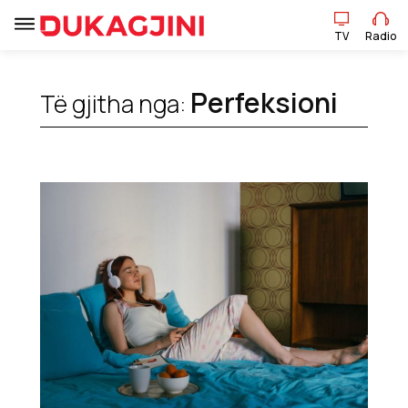
TV
Radio
TV
Radio
Perfeksioni
Të gjitha nga:
Lajme
Sport
Pikëpamje
Art Jete
Kulturë
Showbiz
Ekonomi