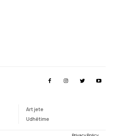
Art jete
Udhëtime
Privacy Policy