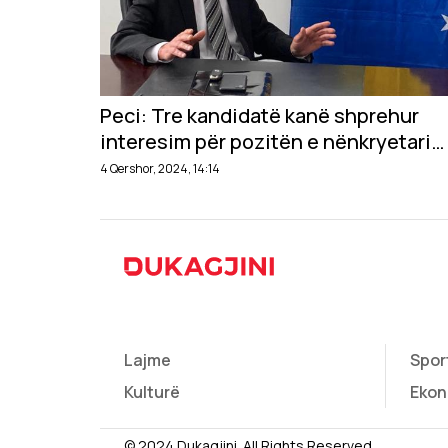
Peci: Tre kandidatë kanë shprehur
interesim për pozitën e nënkryetarit
të Komunës së Zveçanit
4 Qershor, 2024, 14:14
Lajme
Spor
Kulturë
Ekon
© 2024 Dukagjini. All Rights Reserved