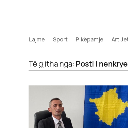
Lajme
Sport
Pikëpamje
Art Je
Të gjitha nga:
Posti i nenkry