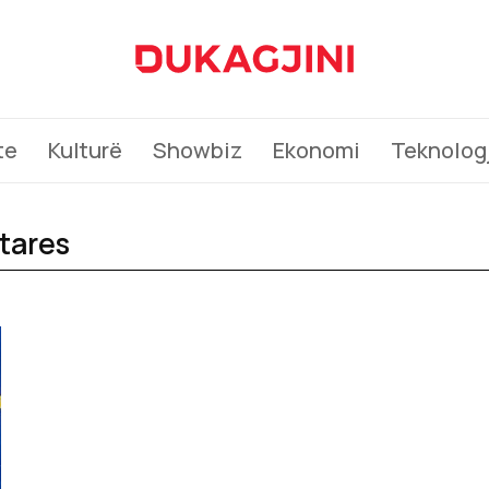
te
Kulturë
Showbiz
Ekonomi
Teknologj
etares