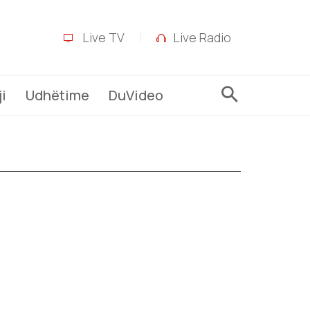
Live TV
Live Radio
i
Udhëtime
DuVideo