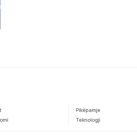
t
Pikëpamje
omi
Teknologji