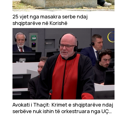
Ekonomi
Teknologji
25 vjet nga masakra serbe ndaj
shqiptarëve në Korishë
Udhëtime
DuVideo
Avokati i Thaçit: Krimet e shqiptarëve ndaj
serbëve nuk ishin të orkestruara nga UÇK-
ja, por ishin hakmarrje individuale e
popullatës lokale