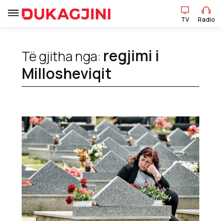
TV
Radio
TV
Radio
regjimi i
Të gjitha nga:
Millosheviqit
Lajme
Sport
Pikëpamje
Art Jete
Kulturë
Showbiz