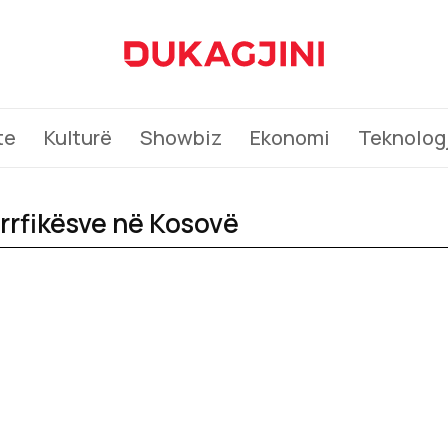
te
Kulturë
Showbiz
Ekonomi
Teknologj
arrfikësve në Kosovë