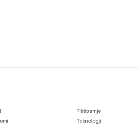
t
Pikëpamje
omi
Teknologji