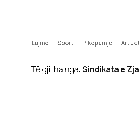
Lajme
Sport
Pikëpamje
Art Je
Të gjitha nga:
Sindikata e Zj