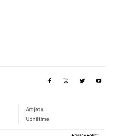
Art jete
Udhëtime
Privacy Policy