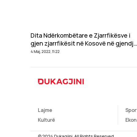
Dita Ndërkombëtare e Zjarrfikësve i
gjen zjarrfikësit në Kosovë në gjendje
të rënduar
4 Maj, 2022, 11:22
Lajme
Spor
Kulturë
Ekon
© 2024 Dukagjini. All Rights Reserved