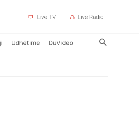
Live TV
Live Radio
i
Udhëtime
DuVideo