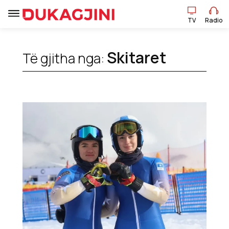
TV
Radio
TV
Radio
Skitaret
Të gjitha nga:
Lajme
Sport
Pikëpamje
Art Jete
Kulturë
Showbiz
Ekonomi