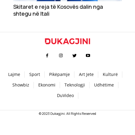
Skitaret e reja të Kosovës dalin nga
Teknologji
shtegu në Itali
Udhëtime
DuVideo
Lajme
Sport
Pikëpamje
Art Jete
Kulturë
Showbiz
Ekonomi
Teknologji
Udhëtime
DuVideo
© 2023 Dukagjini. All Rights Reserved