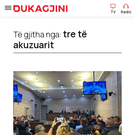
TV
Radio
TV
Radio
tre të
Të gjitha nga:
akuzuarit
Lajme
Sport
Pikëpamje
Art Jete
Kulturë
Showbiz