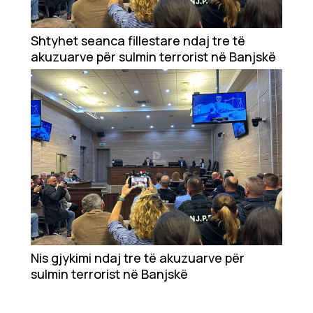
Ekonomi
Teknologji
Shtyhet seanca fillestare ndaj tre të
akuzuarve për sulmin terrorist në Banjskë
Udhëtime
DuVideo
Nis gjykimi ndaj tre të akuzuarve për
sulmin terrorist në Banjskë