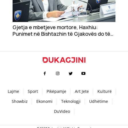
Gjetja e mbetjeve mortore, Haxhiu:
Punimet në Bishtazhin të Gjakovës do të
vazhdojnë
Lajme
Sport
Pikëpamje
Art Jete
Kulturë
Showbiz
Ekonomi
Teknologji
Udhëtime
DuVideo