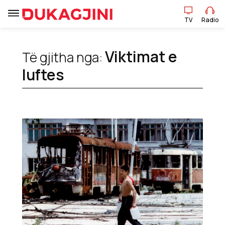
TV
Radio
TV
Radio
Viktimat e
Të gjitha nga:
luftes
Lajme
Sport
Pikëpamje
Art Jete
Kulturë
Showbiz