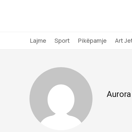
Lajme
Sport
Pikëpamje
Art Je
Aurora 