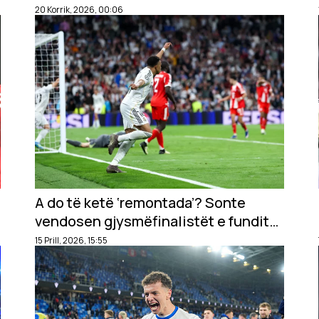
20 Korrik, 2026, 00:06
A do të ketë ‘remontada’? Sonte
vendosen gjysmëfinalistët e fundit
në Champions
15 Prill, 2026, 15:55