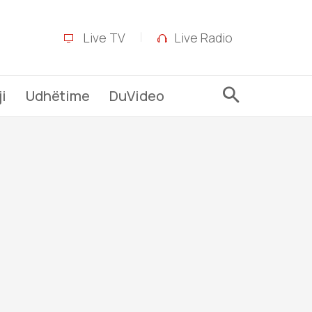
Live TV
Live Radio
i
Udhëtime
DuVideo