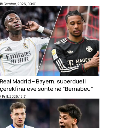
ndaj Kroacisë
18 Qershor, 2026, 00:01
Real Madrid – Bayern, superdueli i
çerekfinaleve sonte në “Bernabeu”
7 Prill, 2026, 13:31